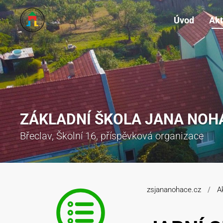
Úvod
Akt
ZÁKLADNÍ ŠKOLA JANA NOH
Břeclav, Školní 16, příspěvková organizace
zsjananohace.cz
A