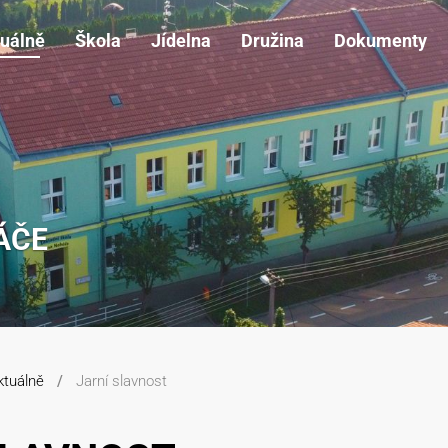
uálně
Škola
Jídelna
Družina
Dokumenty
ÁČE
ktuálně
Jarní slavnost