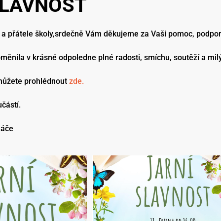
SLAVNOST
e a přátele školy,srdečně Vám děkujeme za Vaši pomoc, podporu 
oměnila v krásné odpoledne
plné radosti, smíchu, soutěží a mil
 můžete prohlédnout
zde.
učástí.
háče