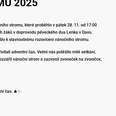
MU 2025
ího stromu, které proběhlo v pátek 28. 11. od 17:00
ch žáků v doprovodu pěveckého dua Lenka v Davu.
lo k slavnostnímu rozsvícení vánočního stromu.
ítali adventní čas. Velmi nás potěšilo milé setkání,
rozzářil vánoční strom a zazvonil zvoneček na zvoničce,
ní čas. 🎄✨