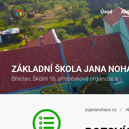
Úvod
Akt
ZÁKLADNÍ ŠKOLA JANA NOH
Břeclav, Školní 16, příspěvková organizace
zsjananohace.cz
A