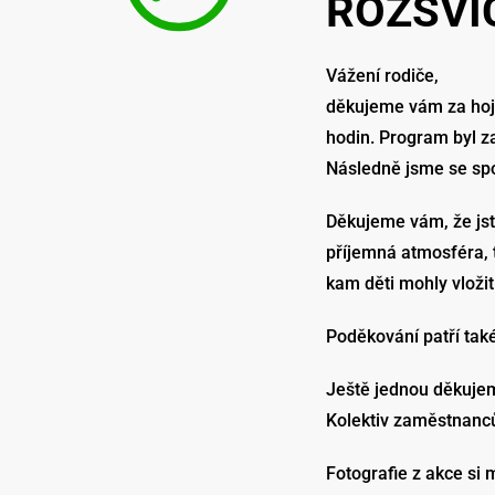
ROZSVÍ
Vážení rodiče,
děkujeme vám za hojn
hodin. Program byl 
Následně jsme se spo
Děkujeme vám, že jste
příjemná atmosféra, t
kam děti mohly vložit
Poděkování patří tak
Ještě jednou děkujem
Kolektiv zaměstnanc
Fotografie z akce si