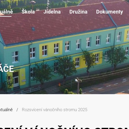
uálně
Škola
Jídelna
Družina
Dokumenty
ÁČE
ktuálně
Rozsvícení vánočního stromu 2025