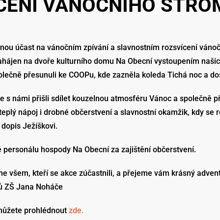
CENÍ VÁNOČNÍHO STRO
ou účast na vánočním zpívání a slavnostním rozsvícení vánočn
zahájen na dvoře kulturního domu Na Obecní vystoupením naši
lečně přesunuli ke COOPu, kde zazněla koleda Tichá noc a doš
 s námi přišli sdílet kouzelnou atmosféru Vánoc a společně přiv
eplý nápoj i drobné občerstvení a slavnostní okamžik, kdy se 
 dopis Ježíškovi.
é personálu hospody Na Obecní za zajištění občerstvení.
e všem, kteří se akce zúčastnili, a přejeme vám krásný advent
ů ZŠ Jana Noháče
 můžete prohlédnout
zde.